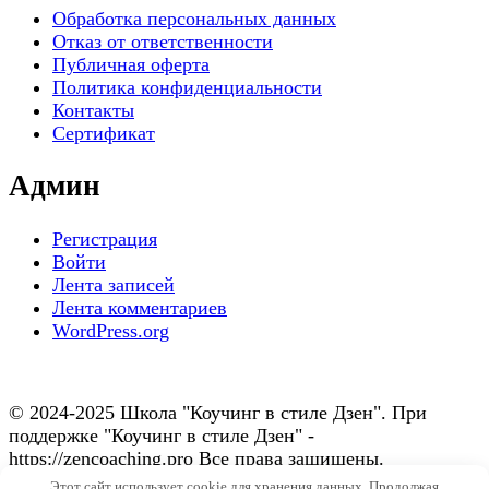
Обработка персональных данных
Отказ от ответственности
Публичная оферта
Политика конфиденциальности
Контакты
Сертификат
Админ
Регистрация
Войти
Лента записей
Лента комментариев
WordPress.org
© 2024-2025 Школа "Коучинг в стиле Дзен". При
поддержке "Коучинг в стиле Дзен" -
https://zencoaching.pro Все права защищены.
Blossom Spa | Разработана
Темы Blossom
.Сайт работает
Этот сайт использует cookie для хранения данных. Продолжая