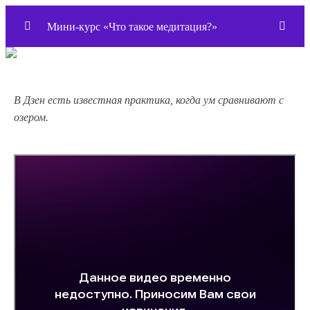
Мини-курс «Что такое медитация?»
Что такое медитация?
0/6
В Дзен есть известная практика, когда ум сравнивают с
Вступление
озером.
Занятие 1: «Медитация — это как чашка чая»
Занятие 2: Ум — это озеро
Занятие 3: Просто сидеть
Занятие 4: Нет цели
Заключение